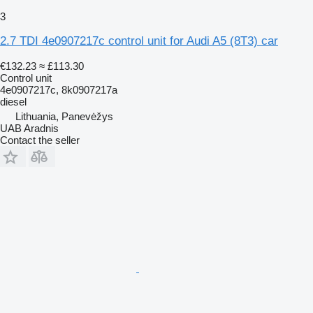
3
2.7 TDI 4e0907217c control unit for Audi A5 (8T3) car
€132.23
≈ £113.30
Control unit
4e0907217c, 8k0907217a
diesel
Lithuania, Panevėžys
UAB Aradnis
Contact the seller