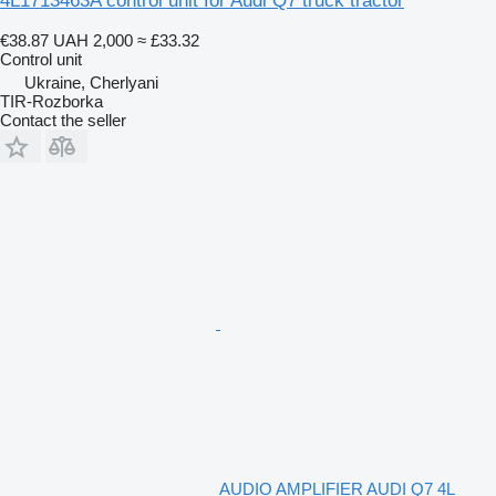
4L1713463A control unit for Audi Q7 truck tractor
€38.87
UAH 2,000
≈ £33.32
Control unit
Ukraine, Cherlyani
TIR-Rozborka
Contact the seller
AUDIO AMPLIFIER AUDI Q7 4L