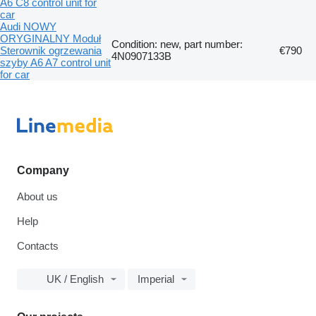
A6 C8 control unit for
car
Audi NOWY
ORYGINALNY Moduł
Condition: new, part number:
Sterownik ogrzewania
€790
4N0907133B
szyby A6 A7 control unit
for car
Company
About us
Help
Contacts
UK / English
Imperial