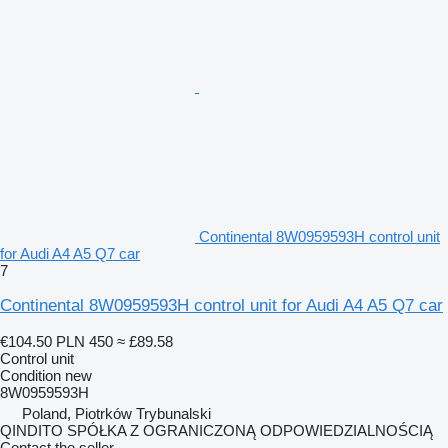
Continental 8W0959593H control unit
for Audi A4 A5 Q7 car
7
Continental 8W0959593H control unit for Audi A4 A5 Q7 car
€104.50
PLN 450
≈ £89.58
Control unit
Condition
new
8W0959593H
Poland, Piotrków Trybunalski
QINDITO SPÓŁKA Z OGRANICZONĄ ODPOWIEDZIALNOŚCIĄ
Contact the seller