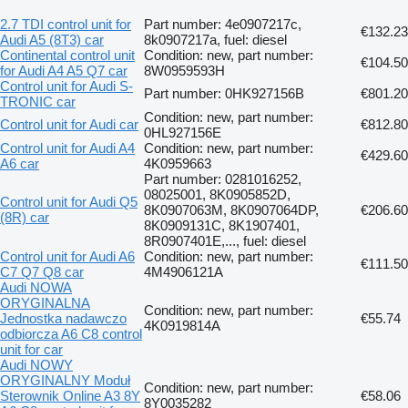
2.7 TDI control unit for
Part number: 4e0907217c,
€132.23
Audi A5 (8T3) car
8k0907217a, fuel: diesel
Continental control unit
Condition: new, part number:
€104.50
for Audi A4 A5 Q7 car
8W0959593H
Control unit for Audi S-
Part number: 0HK927156B
€801.20
TRONIC car
Condition: new, part number:
Control unit for Audi car
€812.80
0HL927156E
Control unit for Audi A4
Condition: new, part number:
€429.60
A6 car
4K0959663
Part number: 0281016252,
08025001, 8K0905852D,
Control unit for Audi Q5
8K0907063M, 8K0907064DP,
€206.60
(8R) car
8K0909131C, 8K1907401,
8R0907401E,..., fuel: diesel
Control unit for Audi A6
Condition: new, part number:
€111.50
C7 Q7 Q8 car
4M4906121A
Audi NOWA
ORYGINALNA
Condition: new, part number:
Jednostka nadawczo
€55.74
4K0919814A
odbiorcza A6 C8 control
unit for car
Audi NOWY
ORYGINALNY Moduł
Condition: new, part number:
Sterownik Online A3 8Y
€58.06
8Y0035282