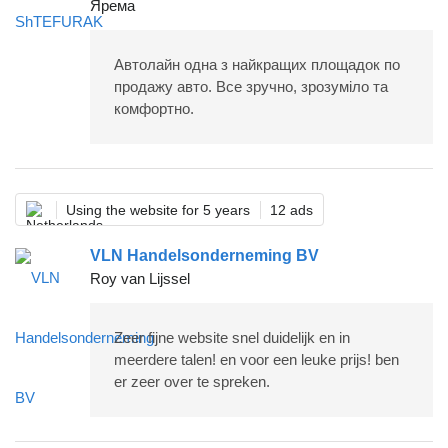
Ярема
Автолайн одна з найкращих площадок по
продажу авто. Все зручно, зрозуміло та
комфортно.
Using the website for 5 years
12 ads
VLN Handelsonderneming BV
Roy van Lijssel
Zeer fijne website snel duidelijk en in
meerdere talen! en voor een leuke prijs! ben
er zeer over te spreken.