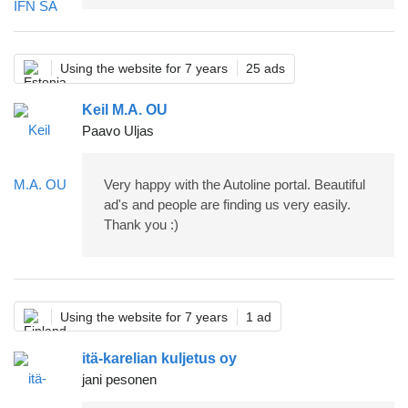
Using the website for 7 years
25 ads
Keil M.A. OU
Paavo Uljas
Very happy with the Autoline portal. Beautiful
ad's and people are finding us very easily.
Thank you :)
Using the website for 7 years
1 ad
itä-karelian kuljetus oy
jani pesonen