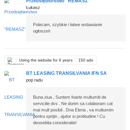
Przedsiębiorstwo "REMASZ"
Łukasz
Polecam, szybkie i łatwe wstawianie
ogłoszeń
Using the website for 6 years
150 ads
BT LEASING TRANSILVANIA IFN SA
pop radu
Buna ziua , Suntem foarte multumiti de
serviciile dvs . Ne dorim sa colaboram cat
mai mult posibil . Dna Elena , va multumim
pentru sprijin , ajutor si protitudine ! Cu
deosebita consideratie!