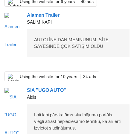
Using the website for 6 years
40 ads
Alamen Trailer
SALİM KAPI
AUTOLİNE DAN MEMNUNUM. SİTE
SAYESİNDE ÇOK SATIŞIM OLDU
Using the website for 10 years
34 ads
SIA "UGO AUTO"
Aldis
Ļoti labi pārskatāms sludinājuma portāls,
viegli atrast nepieciešamo tehniku, kā arī ērti
izvietot sludinājumus.