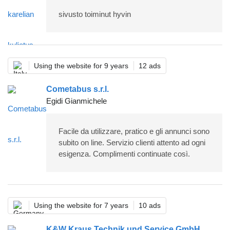
sivusto toiminut hyvin
Using the website for 9 years
12 ads
Cometabus s.r.l.
Egidi Gianmichele
Facile da utilizzare, pratico e gli annunci sono
subito on line. Servizio clienti attento ad ogni
esigenza. Complimenti continuate così.
Using the website for 7 years
10 ads
K&W Kraus Technik und Service GmbH